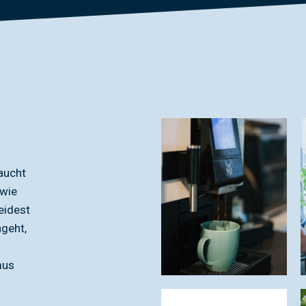
aucht
 wie
eidest
geht,
mus